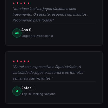
★★★★★
"Interface incrível, jogos rápidos e sem
travamento. O suporte responde em minutos.
Recomendo para todos!"
Ana S.
AS
Jogadora Profissional
★★★★★
"Entrei sem expectativa e fiquei viciado. A
variedade de jogos é absurda e os torneios
semanais são viciantes."
Rafael L.
RL
Top 10 Ranking Nacional