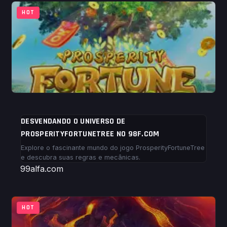
HOT
DESVENDANDO O UNIVERSO DE
PROSPERITYFORTUNETREE NO 98F.COM
Explore o fascinante mundo do jogo ProsperityFortuneTree
e descubra suas regras e mecânicas.
99alfa.com
HOT