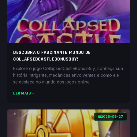
DESCUBRA O FASCINANTE MUNDO DE
COLLAPSEDCASTLEBONUSBUY!
Explore o jogo CollapsedCastleBonusBuy, conheça sua
história intrigante, mecânicas envolventes e como ele
se destaca no mundo dos jogos online.
LER MAIS
📅
2026-06-27