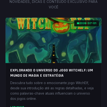
NOVIDADES, DICAS E CONTEÚDO EXCLUSIVO PARA
VOCÊ
📅
2026-07-01
EXPLORANDO O UNIVERSO DO JOGO WITCHELF: UM
MUNDO DE MAGIA E ESTRATÉGIA
Descubra tudo sobre o emocionante jogo WitchElf,
desde sua introdução até as regras detalhadas, e veja
como palavras-chave atuais influenciam o universo
dos jogos online.