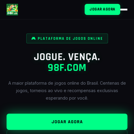
JOGAR AGORA
🎮 PLATAFORMA DE JOGOS ONLINE
JOGUE. VENÇA.
98F.COM
A maior plataforma de jogos online do Brasil. Centenas de
jogos, torneios ao vivo e recompensas exclusivas
esperando por você.
JOGAR AGORA