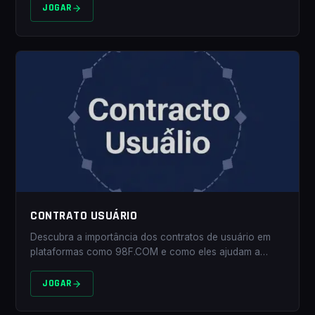
JOGAR
CONTRATO USUÁRIO
Descubra a importância dos contratos de usuário em
plataformas como 98F.COM e como eles ajudam a
proteger direitos e deveres no ambiente digital.
JOGAR