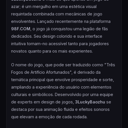
azar; é um mergulho em uma estética visual
requintada combinada com mecânicas de jogo
envolventes. Lançado recentemente na plataforma
98F.COM
, o jogo já conquistou uma legião de fãs
dedicados. Seu design colorido e sua interface
intuitiva tornam-no acessível tanto para jogadores
novatos quanto para os mais experientes.
O nome do jogo, que pode ser traduzido como "Três
Fogos de Artifício Afortunados", é derivado da
temática principal que envolve prosperidade e sorte,
ampliando a experiência do usuário com elementos
culturais e simbólicos. Desenvolvido por uma equipe
de experts em design de jogos,
3LuckyBaozhu
se
destaca por sua animação fluida e efeitos sonoros
que elevam a emoção de cada rodada.