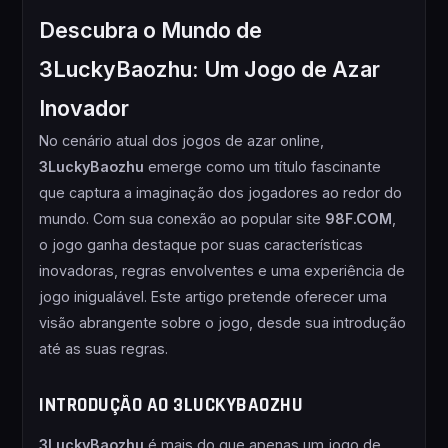
Descubra o Mundo de
3LuckyBaozhu: Um Jogo de Azar
Inovador
No cenário atual dos jogos de azar online,
3LuckyBaozhu
emerge como um título fascinante
que captura a imaginação dos jogadores ao redor do
mundo. Com sua conexão ao popular site
98F.COM
,
o jogo ganha destaque por suas características
inovadoras, regras envolventes e uma experiência de
jogo inigualável. Este artigo pretende oferecer uma
visão abrangente sobre o jogo, desde sua introdução
até as suas regras.
INTRODUÇÃO AO 3LUCKYBAOZHU
3LuckyBaozhu
é mais do que apenas um jogo de