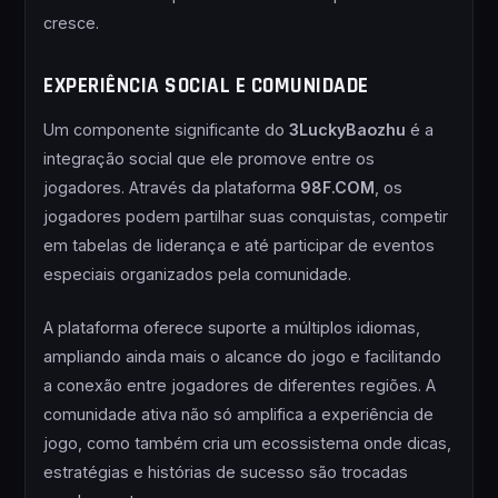
cresce.
EXPERIÊNCIA SOCIAL E COMUNIDADE
Um componente significante do
3LuckyBaozhu
é a
integração social que ele promove entre os
jogadores. Através da plataforma
98F.COM
, os
jogadores podem partilhar suas conquistas, competir
em tabelas de liderança e até participar de eventos
especiais organizados pela comunidade.
A plataforma oferece suporte a múltiplos idiomas,
ampliando ainda mais o alcance do jogo e facilitando
a conexão entre jogadores de diferentes regiões. A
comunidade ativa não só amplifica a experiência de
jogo, como também cria um ecossistema onde dicas,
estratégias e histórias de sucesso são trocadas