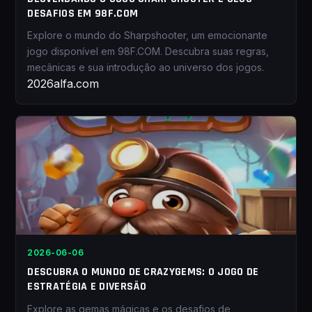
DESAFIOS EM 98F.COM
Explore o mundo do Sharpshooter, um emocionante
jogo disponível em 98F.COM. Descubra suas regras,
mecânicas e sua introdução ao universo dos jogos.
2026alfa.com
2026-06-06
DESCUBRA O MUNDO DE CRAZYGEMS: O JOGO DE
ESTRATÉGIA E DIVERSÃO
Explore as gemas mágicas e os desafios de