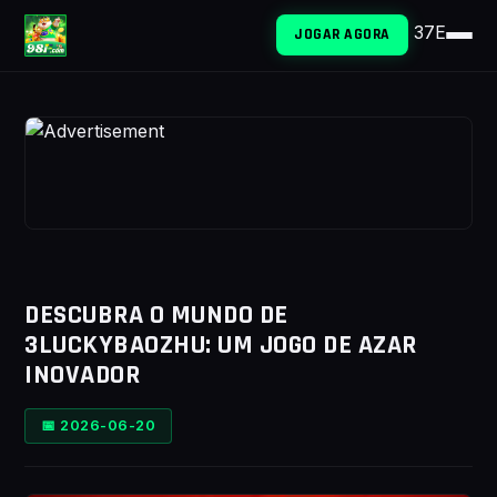
37E
JOGAR AGORA
DESCUBRA O MUNDO DE
3LUCKYBAOZHU: UM JOGO DE AZAR
INOVADOR
📅 2026-06-20