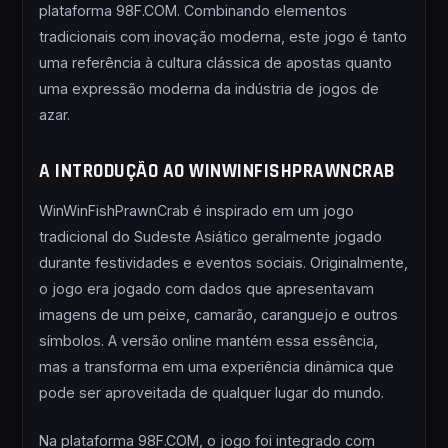
plataforma 98F.COM. Combinando elementos
tradicionais com inovação moderna, este jogo é tanto
uma referência à cultura clássica de apostas quanto
uma expressão moderna da indústria de jogos de
azar.
A INTRODUÇÃO AO WINWINFISHPRAWNCRAB
WinWinFishPrawnCrab é inspirado em um jogo
tradicional do Sudeste Asiático geralmente jogado
durante festividades e eventos sociais. Originalmente,
o jogo era jogado com dados que apresentavam
imagens de um peixe, camarão, caranguejo e outros
símbolos. A versão online mantém essa essência,
mas a transforma em uma experiência dinâmica que
pode ser aproveitada de qualquer lugar do mundo.
Na plataforma 98F.COM, o jogo foi integrado com