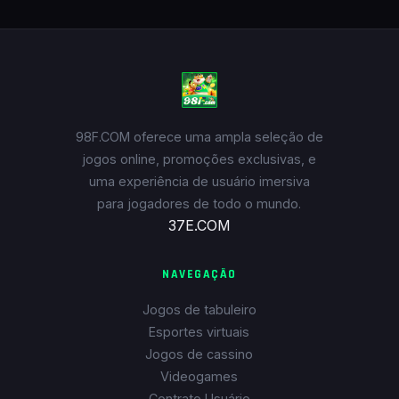
98F.COM oferece uma ampla seleção de
jogos online, promoções exclusivas, e
uma experiência de usuário imersiva
para jogadores de todo o mundo.
37E.COM
NAVEGAÇÃO
Jogos de tabuleiro
Esportes virtuais
Jogos de cassino
Videogames
Contrato Usuário