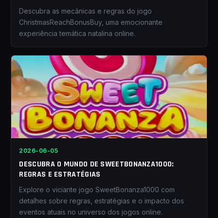
Descubra as mecânicas e regras do jogo
ChristmasReachBonusBuy, uma emocionante
experiência temática natalina online.
2026-06-05
DESCUBRA O MUNDO DE SWEETBONANZA1000:
REGRAS E ESTRATÉGIAS
Explore o viciante jogo SweetBonanza1000 com
detalhes sobre regras, estratégias e o impacto dos
eventos atuais no universo dos jogos online.